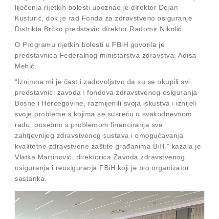
liječenja rijetkih bolesti upoznao je direktor Dejan
Kusturić, dok je rad Fonda za zdravstveno osiguranje
Distrikta Brčko predstavio direktor Radomir Nikolić.
O Programu rijetkih bolesti u FBiH govorila je
predstavnica Federalnog ministarstva zdravstva, Adisa
Mehić.
“Iznimna mi je čast i zadovoljstvo da su se okupili svi
predstavnici zavoda i fondova zdravstvenog osiguranja
Bosne i Hercegovine, razmijenili svoja iskustva i iznijeli
svoje probleme s kojima se susreću u svakodnevnom
radu, posebno s problemom financiranja sve
zahtjevnijeg zdravstvenog sustava i omogućavanja
kvalitetne zdravstvene zaštite građanima BiH.” kazala je
Vlatka Martinović, direktorica Zavoda zdravstvenog
osiguranja i reosiguranja FBiH koji je bio organizator
sastanka.