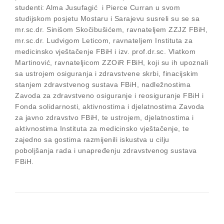
studenti: Alma Jusufagić i Pierce Curran u svom
studijskom posjetu Mostaru i Sarajevu susreli su se sa
mr.sc.dr. Sinišom Skočibušićem, ravnateljem ZZJZ FBiH,
mr.sc.dr. Ludvigom Leticom, ravnateljem Instituta za
medicinsko vještačenje FBiH i izv. prof.dr.sc. Vlatkom
Martinović, ravnateljicom ZZOiR FBiH, koji su ih upoznali
sa ustrojem osiguranja i zdravstvene skrbi, finacijskim
stanjem zdravstvenog sustava FBiH, nadležnostima
Zavoda za zdravstveno osiguranje i reosiguranje FBiH i
Fonda solidarnosti, aktivnostima i djelatnostima Zavoda
za javno zdravstvo FBiH, te ustrojem, djelatnostima i
aktivnostima Instituta za medicinsko vještačenje, te
zajedno sa gostima razmijenili iskustva u cilju
poboljšanja rada i unapređenju zdravstvenog sustava
FBiH.