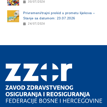
30/07/2026
Privremeni/trajni prekid u prometu lijekova –
Stanje sa datumom: 23.07.2026
24/07/2026