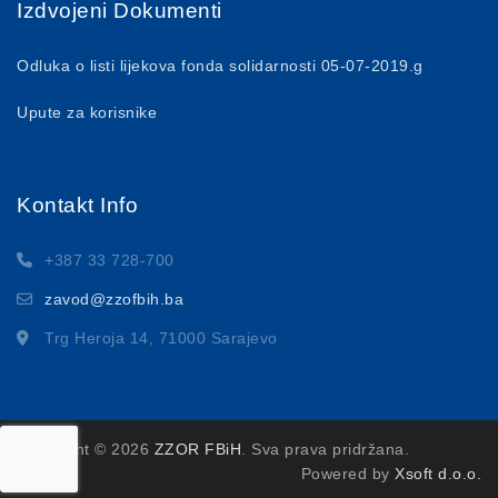
Izdvojeni Dokumenti
Odluka o listi lijekova fonda solidarnosti 05-07-2019.g
Upute za korisnike
Kontakt Info
+387 33 728-700
zavod@zzofbih.ba
Trg Heroja 14, 71000 Sarajevo
Copyright © 2026
ZZOR FBiH
. Sva prava pridržana.
Powered by
Xsoft d.o.o.